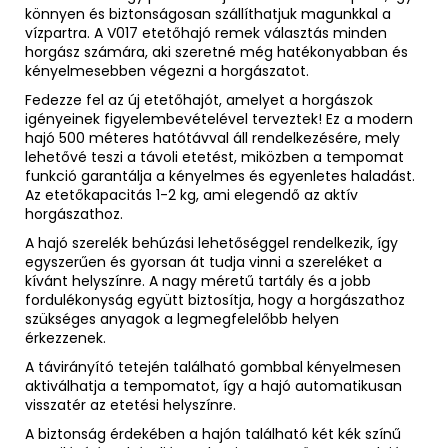
könnyen és biztonságosan szállíthatjuk magunkkal a
vízpartra. A V017 etetőhajó remek választás minden
horgász számára, aki szeretné még hatékonyabban és
kényelmesebben végezni a horgászatot.
Fedezze fel az új etetőhajót, amelyet a horgászok
igényeinek figyelembevételével terveztek! Ez a modern
hajó 500 méteres hatótávval áll rendelkezésére, mely
lehetővé teszi a távoli etetést, miközben a tempomat
funkció garantálja a kényelmes és egyenletes haladást.
Az etetőkapacitás 1-2 kg, ami elegendő az aktív
horgászathoz.
A hajó szerelék behúzási lehetőséggel rendelkezik, így
egyszerűen és gyorsan át tudja vinni a szereléket a
kívánt helyszínre. A nagy méretű tartály és a jobb
fordulékonyság együtt biztosítja, hogy a horgászathoz
szükséges anyagok a legmegfelelőbb helyen
érkezzenek.
A távirányító tetején található gombbal kényelmesen
aktiválhatja a tempomatot, így a hajó automatikusan
visszatér az etetési helyszínre.
A biztonság érdekében a hajón található két kék színű