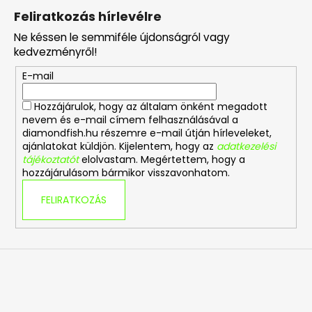
á
Feliratkozás hírlevélre
b
Ne késsen le semmiféle újdonságról vagy
l
kedvezményről!
é
E-mail
c
Hozzájárulok, hogy az általam önként megadott
nevem és e-mail címem felhasználásával a
diamondfish.hu részemre e-mail útján hírleveleket,
ajánlatokat küldjön. Kijelentem, hogy az
adatkezelési
tájékoztatót
elolvastam. Megértettem, hogy a
hozzájárulásom bármikor visszavonhatom.
FELIRATKOZÁS