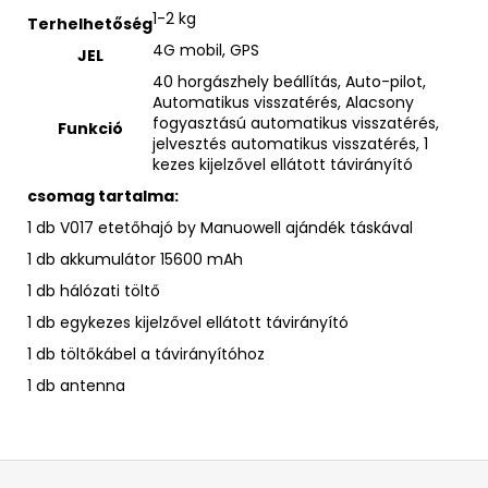
1-2 kg
Terhelhetőség
4G mobil, GPS
JEL
40 horgászhely beállítás, Auto-pilot,
Automatikus visszatérés, Alacsony
fogyasztású automatikus visszatérés,
Funkció
jelvesztés automatikus visszatérés, 1
kezes kijelzővel ellátott távirányító
csomag tartalma:
1 db V017 etetőhajó by Manuowell ajándék táskával
1 db akkumulátor 15600 mAh
1 db hálózati töltő
1 db egykezes kijelzővel ellátott távirányító
1 db töltőkábel a távirányítóhoz
1 db antenna
L