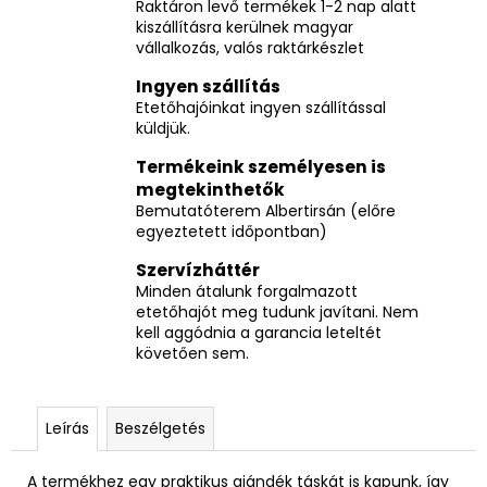
Raktáron levő termékek 1-2 nap alatt
kiszállításra kerülnek magyar
vállalkozás, valós raktárkészlet
Ingyen szállítás
Etetőhajóinkat ingyen szállítással
küldjük.
Termékeink személyesen is
megtekinthetők
Bemutatóterem Albertirsán (előre
egyeztetett időpontban)
Szervízháttér
Minden átalunk forgalmazott
etetőhajót meg tudunk javítani. Nem
kell aggódnia a garancia leteltét
követően sem.
Leírás
Beszélgetés
A termékhez egy praktikus ajándék táskát is kapunk, így