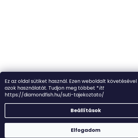
Ez az oldal sütiket használ. Ezen weboldalt követésével
azok használatát. Tudjon meg többet *
itt
https://diamondfish.hu/suti-tajekoztato/
Beállítások
Kérdésed van ? Fordulj hozzánk bizalommal.
ugyfelszolgalat.diamondfish@gmail.com Bemutatóterem Albertirs
Elfogadom
+36302065579