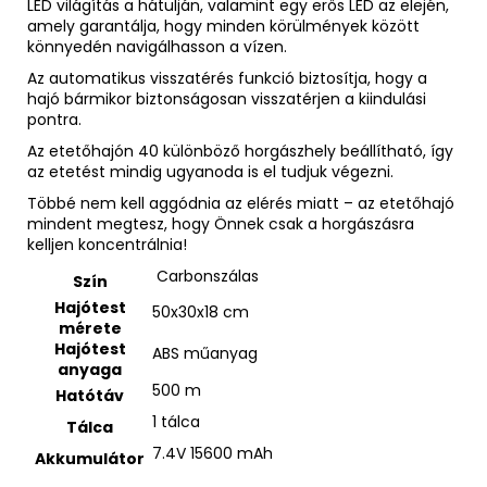
LED világítás a hátulján, valamint egy erős LED az elején,
amely garantálja, hogy minden körülmények között
könnyedén navigálhasson a vízen.
Az automatikus visszatérés funkció biztosítja, hogy a
hajó bármikor biztonságosan visszatérjen a kiindulási
pontra.
Az etetőhajón 40 különböző horgászhely beállítható, így
az etetést mindig ugyanoda is el tudjuk végezni.
Többé nem kell aggódnia az elérés miatt – az etetőhajó
mindent megtesz, hogy Önnek csak a horgászásra
kelljen koncentrálnia!
Carbonszálas
Szín
Hajótest
50x30x18 cm
mérete
Hajótest
ABS műanyag
anyaga
500 m
Hatótáv
1 tálca
Tálca
7.4V 15600 mAh
Akkumulátor