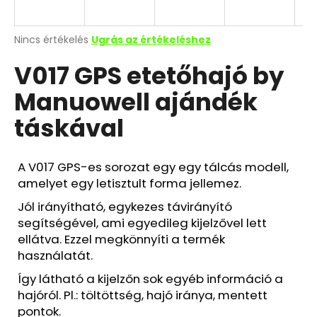
Y
E
A
Nincs értékelés
Ugrás az értékeléshez
termék
V017 GPS etetőhajó by
átlagos
N
értékelése
Manuowell ajándék
5-
E
ből
táskával
0,0
S
csillag.
A V017 GPS-es sorozat egy egy tálcás modell,
amelyet egy letisztult forma jellemez.
Jól irányítható, egykezes távirányító
segítségével, ami egyedileg kijelzővel lett
ellátva. Ezzel megkönnyíti a termék
használatát.
Így látható a kijelzőn sok egyéb információ a
hajóról. Pl.: töltöttség, hajó iránya, mentett
pontok.