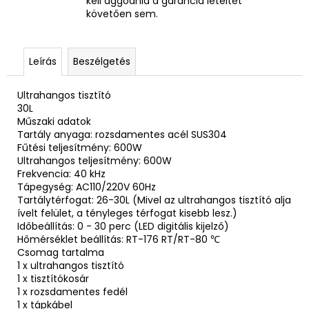
kell aggódnia a garancia leteltét
követően sem.
Leírás
Beszélgetés
Ultrahangos tisztító
30L
Műszaki adatok
Tartály anyaga: rozsdamentes acél SUS304
Fűtési teljesítmény: 600W
Ultrahangos teljesítmény: 600W
Frekvencia: 40 kHz
Tápegység: AC110/220V 60Hz
Tartálytérfogat: 26-30L (Mivel az ultrahangos tisztító alja
ívelt felület, a tényleges térfogat kisebb lesz.)
Időbeállítás: 0 - 30 perc (LED digitális kijelző)
Hőmérséklet beállítás: RT-176 RT/RT-80 ℃
Csomag tartalma
1 x ultrahangos tisztító
1 x tisztítókosár
1 x rozsdamentes fedél
1 x tápkábel