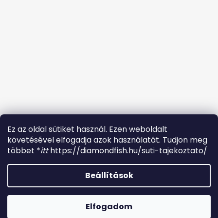
Ez az oldal sütiket használ. Ezen weboldalt
követésével elfogadja azok használatát. Tudjon meg
Facebook
többet *
itt
https://diamondfish.hu/suti-tajekoztato/
Beállítások
Shoptet készítette
Kérdésed van ? Fordulj hozzánk bizalommal.
ugyfelszolgalat.diamondfish@gmail.com Bemutatóterem
Elfogadom
Copyright 2026
Diamondfish
. Minden jog fenntartva.
Albertirsán +36302065579