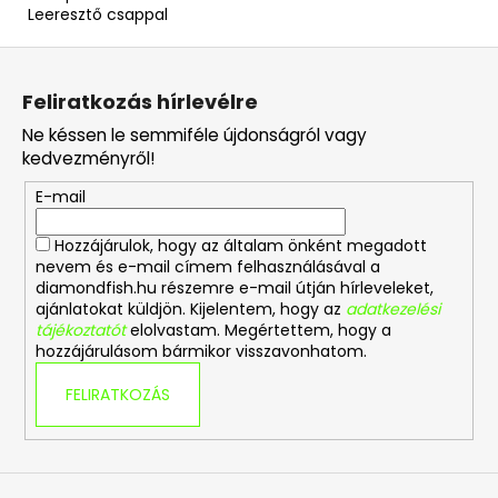
Leeresztő csappal
L
á
Feliratkozás hírlevélre
b
Ne késsen le semmiféle újdonságról vagy
l
kedvezményről!
é
E-mail
c
Hozzájárulok, hogy az általam önként megadott
nevem és e-mail címem felhasználásával a
diamondfish.hu részemre e-mail útján hírleveleket,
ajánlatokat küldjön. Kijelentem, hogy az
adatkezelési
tájékoztatót
elolvastam. Megértettem, hogy a
hozzájárulásom bármikor visszavonhatom.
FELIRATKOZÁS