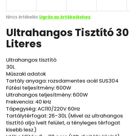
A
Nincs értékelés
Ugrás az értékeléshez
termék
Ultrahangos Tisztító 30
átlagos
értékelése
Literes
5-
ből
0,0
csillag.
Ultrahangos tisztító
30L
Műszaki adatok
Tartály anyaga: rozsdamentes acél SUS304
Fűtési teljesítmény: 600W
Ultrahangos teljesítmény: 600W
Frekvencia: 40 kHz
Tápegység: AC110/220V 60Hz
Tartálytérfogat: 26-30L (Mivel az ultrahangos
tisztító alja ívelt felület, a tényleges térfogat
kisebb lesz.)