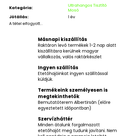
Ultrahangos Tisztító
Kategória
:
Mosó
Jótállás
:
1 év
A tétel elfogyott…
Másnapi kiszállítás
Raktáron levő termékek 1-2 nap alatt
kiszállításra kerülnek magyar
vállalkozás, valós raktárkészlet
Ingyen szállítás
Etetőhajóinkat ingyen szállítással
küldjük.
Termékeink személyesen is
megtekinthetők
Bemutatóterem Albertirsán (előre
egyeztetett időpontban)
Szervízháttér
Minden átalunk forgalmazott
etetőhajót meg tudunk javítani. Nem