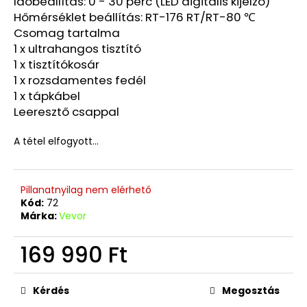
Időbeállítás: 0 - 30 perc (LED digitális kijelző)
Hőmérséklet beállítás: RT-176 RT/RT-80 ℃
Csomag tartalma
1 x ultrahangos tisztító
1 x tisztítókosár
1 x rozsdamentes fedél
1 x tápkábel
Leeresztő csappal
A tétel elfogyott…
Pillanatnyilag nem elérhető
Kód:
72
Márka:
Vevor
169 990 Ft
Egységár:
Kérdés
Megosztás