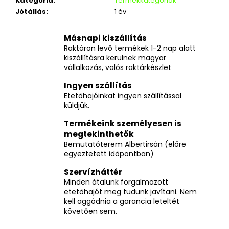
Kategória
:
Termékkategóriák
Jótállás
:
1 év
Másnapi kiszállítás
Raktáron levő termékek 1-2 nap alatt
kiszállításra kerülnek magyar
vállalkozás, valós raktárkészlet
Ingyen szállítás
Etetőhajóinkat ingyen szállítással
küldjük.
Termékeink személyesen is
megtekinthetők
Bemutatóterem Albertirsán (előre
egyeztetett időpontban)
Szervízháttér
Minden átalunk forgalmazott
etetőhajót meg tudunk javítani. Nem
kell aggódnia a garancia leteltét
követően sem.