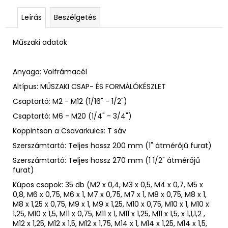
Leírás
Beszélgetés
Műszaki adatok
Anyaga: Volfrámacél
Altípus: MŰSZAKI CSAP- ÉS FORMÁLÓKÉSZLET
Csaptartó: M2 - M12 (1/16" - 1/2")
Csaptartó: M6 - M20 (1/4" - 3/4")
Koppintson a Csavarkulcs: T sáv
Szerszámtartó: Teljes hossz 200 mm (1" átmérőjű furat)
Szerszámtartó: Teljes hossz 270 mm (1 1/2" átmérőjű
furat)
Kúpos csapok: 35 db (M2 x 0,4, M3 x 0,5, M4 x 0,7, M5 x
0,8, M6 x 0,75, M6 x 1, M7 x 0,75, M7 x 1, M8 x 0,75, M8 x 1,
M8 x 1,25 x 0,75, M9 x 1, M9 x 1,25, M10 x 0,75, M10 x 1, M10 x
1,25, M10 x 1,5, M11 x 0,75, M11 x 1, M11 x 1,25, M11 x 1,5, x 1,1,1,2 ,
M12 x 1,25, M12 x 1,5, M12 x 1,75, M14 x 1, M14 x 1,25, M14 x 1,5,