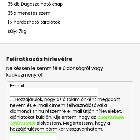
35 db Dugaszolható csap
35 x menetes szem
1 x hordozható tárolótok
súly: 7kg
L
á
Feliratkozás hírlevélre
b
Ne késsen le semmiféle újdonságról vagy
l
kedvezményről!
é
E-mail
c
Hozzájárulok, hogy az általam önként megadott
nevem és e-mail címem felhasználásával a
diamondfish.hu részemre e-mail útján hírleveleket,
ajánlatokat küldjön. Kijelentem, hogy az
adatkezelési
tájékoztatót
elolvastam. Megértettem, hogy a
hozzájárulásom bármikor visszavonhatom.