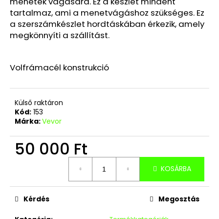
menetek vágására. Ez a készlet mindent
tartalmaz, ami a menetvágáshoz szükséges. Ez
a szerszámkészlet hordtáskában érkezik, amely
megkönnyíti a szállítást.
Volfrámacél konstrukció
Külső raktáron
Kód:
153
Márka:
Vevor
50 000 Ft
Egységár:
KOSÁRBA
Kérdés
Megosztás