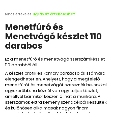
A
Nincs értékelés
Ugrás az értékeléshez
termék
Menetfúró és
átlagos
értékelése
Menetvágó készlet 110
5-
ből
darabos
0,0
csillag.
Ez a menetfúró és menetvágó szerszámkészlet
110 darabból áll.
A készlet profik és komoly barkácsolók számára
elengedhetetlen. Ahelyett, hogy a megfelelő
menetfúrót és menetvágót szereznék be, sokkal
egyszerűbb, ha kéznél van egy teljes készlet,
amellyel bármikor készen állhat a munkára. A
szerszámok extra kemény szénacélból készültek,
és különösen alkalmasak nagyon finom