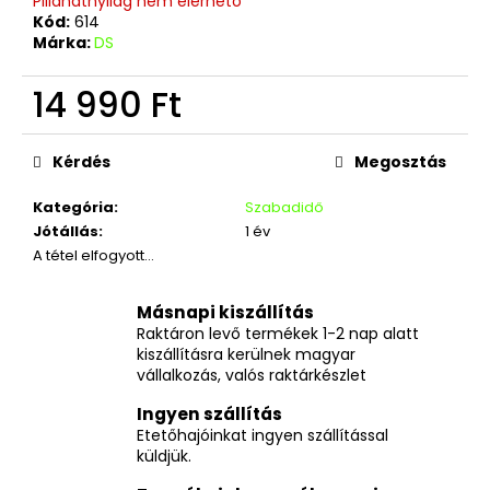
Pillanatnyilag nem elérhető
Kód:
614
Márka:
DS
14 990 Ft
Egységár:
Kérdés
Megosztás
Kategória
:
Szabadidő
Jótállás
:
1 év
A tétel elfogyott…
Másnapi kiszállítás
Raktáron levő termékek 1-2 nap alatt
kiszállításra kerülnek magyar
vállalkozás, valós raktárkészlet
Ingyen szállítás
Etetőhajóinkat ingyen szállítással
küldjük.