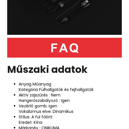
Műszaki adatok
Anyag
Műanyag
Kategória
Fülhallgatók és fejhallgatók
Aktív zajszűrés :
Nem
Hangerőszabályozó :
Igen
Vezérlő gomb:
Igen
Vokalizmus elve:
Dinamikus
Stílus:
A fül fölött
Eredet:
Kína
Márkanév :
ONIKUMA