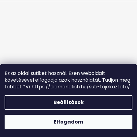
Ez az oldal sütiket használ. Ezen weboldalt
követésével elfogadja azok használatát. Tudjon meg
többet *
itt
https://diamondfish.hu/suti-tajekoztato/
Facebook
Beállítások
Kérdésed van ? Fordulj hozzánk bizalommal.
ugyfelszolgalat.diamondfish@gmail.com Bemutatóterem
Elfogadom
Albertirsán +36302065579
Shoptet készítette