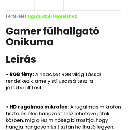
A
1 értékelés
Ugrás az értékeléshez
termék
Gamer fülhallgató
átlagos
értékelése
Onikuma
5-
ből
5,0
csillag.
Leírás
• RGB fény:
A headset RGB világítással
rendelkezik, amely stílusossá teszi a
játékbeállítást.
• HD rugalmas mikrofon:
A rugalmas mikrofon
tiszta és éles hangzást tesz lehetővé játék
közben, míg a HD minőség biztosítja, hogy
hangja hangosan és tisztán hallható legyen.