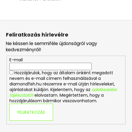
L
á
Feliratkozás hírlevélre
b
Ne késsen le semmiféle újdonságról vagy
l
kedvezményről!
é
E-mail
c
Hozzájárulok, hogy az általam önként megadott
nevem és e-mail címem felhasználásával a
diamondfish.hu részemre e-mail útján hírleveleket,
ajánlatokat küldjön. Kijelentem, hogy az
adatkezelési
tájékoztatót
elolvastam. Megértettem, hogy a
hozzájárulásom bármikor visszavonhatom.
FELIRATKOZÁS