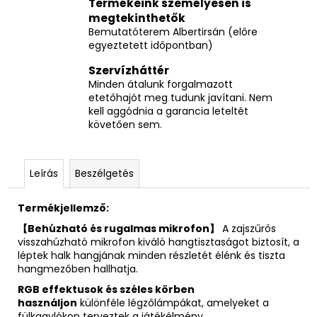
Termékeink személyesen is
megtekinthetők
Bemutatóterem Albertirsán (előre
egyeztetett időpontban)
Szervízháttér
Minden átalunk forgalmazott
etetőhajót meg tudunk javítani. Nem
kell aggódnia a garancia leteltét
követően sem.
Leírás
Beszélgetés
Termékjellemző:
【Behúzható és rugalmas mikrofon】
A zajszűrős
visszahúzható mikrofon kiváló hangtisztaságot biztosít, a
léptek halk hangjának minden részletét élénk és tiszta
hangmezőben hallhatja.
RGB effektusok és széles körben
használjon
különféle légzőlámpákat, amelyeket a
fülkagylókon terveztek a játékélmény