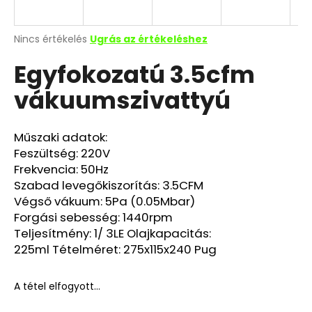
A
Nincs értékelés
Ugrás az értékeléshez
termék
Egyfokozatú 3.5cfm
átlagos
értékelése
vákuumszivattyú
5-
ből
0,0
csillag.
Műszaki adatok:
Feszültség: 220V
Frekvencia: 50Hz
Szabad levegőkiszorítás: 3.5CFM
Végső vákuum: 5Pa (0.05Mbar)
Forgási sebesség: 1440rpm
Teljesítmény: 1/ 3LE Olajkapacitás:
225ml Tételméret: 275x115x240 Pug
A tétel elfogyott…