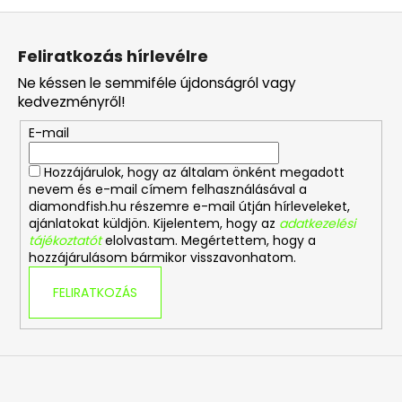
L
á
Feliratkozás hírlevélre
b
Ne késsen le semmiféle újdonságról vagy
l
kedvezményről!
é
E-mail
c
Hozzájárulok, hogy az általam önként megadott
nevem és e-mail címem felhasználásával a
diamondfish.hu részemre e-mail útján hírleveleket,
ajánlatokat küldjön. Kijelentem, hogy az
adatkezelési
tájékoztatót
elolvastam. Megértettem, hogy a
hozzájárulásom bármikor visszavonhatom.
FELIRATKOZÁS