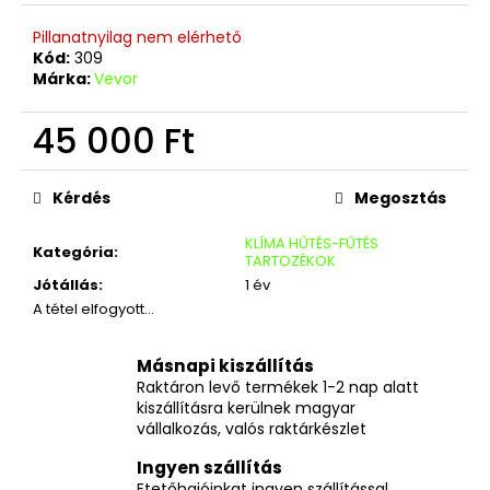
Pillanatnyilag nem elérhető
Kód:
309
Márka:
Vevor
45 000 Ft
Egységár:
Kérdés
Megosztás
KLÍMA HŰTÉS-FŰTÉS
Kategória
:
TARTOZÉKOK
Jótállás
:
1 év
A tétel elfogyott…
Másnapi kiszállítás
Raktáron levő termékek 1-2 nap alatt
kiszállításra kerülnek magyar
vállalkozás, valós raktárkészlet
Ingyen szállítás
Etetőhajóinkat ingyen szállítással