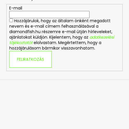
é
E-mail
c
Hozzájárulok, hogy az általam önként megadott
nevem és e-mail címem felhasználásával a
diamondfish.hu részemre e-mail útján hírleveleket,
ajánlatokat küldjön. Kijelentem, hogy az
adatkezelési
tájékoztatót
elolvastam. Megértettem, hogy a
hozzájárulásom bármikor visszavonhatom.
FELIRATKOZÁS