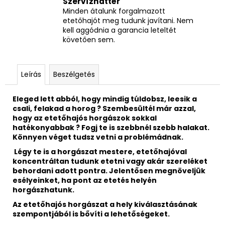
Szervízháttér
Minden átalunk forgalmazott
etetőhajót meg tudunk javítani. Nem
kell aggódnia a garancia leteltét
követően sem.
Leírás
Beszélgetés
Eleged lett abból, hogy mindig túldobsz, leesik a
csali, felakad a horog ? Szembesültél már azzal,
hogy az etetőhajós horgászok sokkal
hatékonyabbak ? Fogj te is szebbnél szebb halakat.
Könnyen véget tudsz vetni a problémádnak.
Légy te is a horgászat mestere, etetőhajóval
koncentráltan tudunk etetni vagy akár szereléket
behordani adott pontra. Jelentősen megnöveljük
esélyeinket, ha pont az etetés helyén
horgászhatunk.
Az etetőhajós horgászat a hely kiválasztásának
szempontjából is bővíti a lehetőségeket.