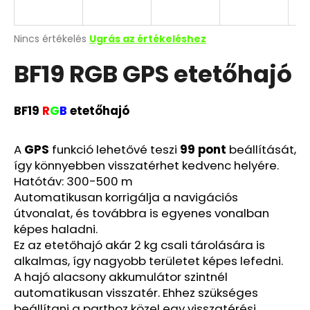
Y
E
A
Nincs értékelés
Ugrás az értékeléshez
termék
BF19 RGB GPS etetőhajó
átlagos
N
értékelése
5-
E
ből
BF19
R
G
B
etetőhajó
0,0
S
csillag.
A
GPS
funkció lehetővé teszi
99
pont
beállítását,
így könnyebben visszatérhet kedvenc helyére.
Hatótáv: 300-500 m
Automatikusan korrigálja a navigációs
útvonalat, és továbbra is egyenes vonalban
képes haladni.
Ez az etetőhajó akár 2 kg csali tárolására is
alkalmas, így nagyobb területet képes lefedni.
A hajó alacsony akkumulátor szintnél
automatikusan visszatér. Ehhez szükséges
beállítani a parthoz közel egy visszatérési