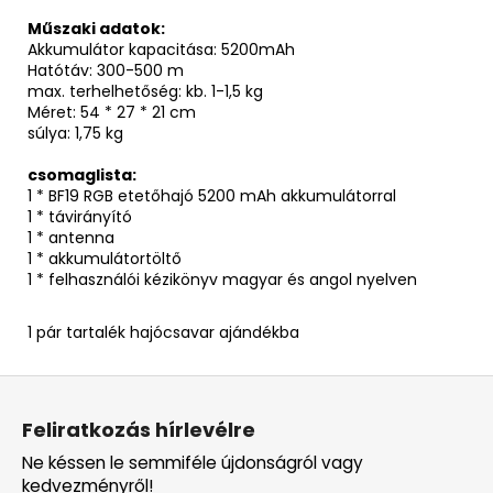
Műszaki adatok:
Akkumulátor kapacitása: 5200mAh
Hatótáv: 300-500 m
max. terhelhetőség: kb. 1-1,5 kg
Méret: 54 * 27 * 21 cm
súlya: 1,75 kg
csomaglista:
1 * BF19 RGB etetőhajó 5200 mAh akkumulátorral
1 * távirányító
1 * antenna
1 * akkumulátortöltő
1 * felhasználói kézikönyv magyar és angol nyelven
1 pár tartalék hajócsavar ajándékba
L
á
Feliratkozás hírlevélre
b
Ne késsen le semmiféle újdonságról vagy
l
kedvezményről!