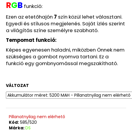
R
G
B
funkció:
Ezen az etetőhajón
7
szín közül lehet választani.
Egyedi és stílusos megjelenés. Saját ízlés szerint
a világítás színe személyre szabható.
Tempomat funkció:
Képes egyenesen haladni, miközben Önnek nem
szükséges a gombot nyomva tartani. Ez a
funkció egy gombnyomással megszakítható.
VÁLTOZAT
Pillanatnyilag nem elérhető
Kód:
585/520
Márka:
DS