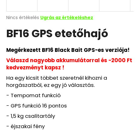
Y
E
A
Nincs értékelés
Ugrás az értékeléshez
termék
BF16 GPS etetőhajó
átlagos
N
értékelése
5-
E
ből
Megérkezett BF16 Black Bait GPS-es verziója!
0,0
S
csillag.
Válaszd nagyobb akkumulátorral és -2000 Ft
kedvezményt kapsz !
Ha egy kicsit többet szeretnél kihozni a
horgászatból, ez egy jó választás.
- Tempomat funkció
- GPS funkció 16 pontos
- 1,5 kg csalitartály
- éjszakai fény