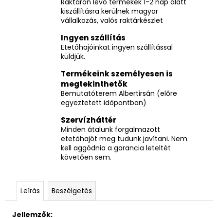
Raktáron levő termékek 1-2 nap alatt
kiszállításra kerülnek magyar
vállalkozás, valós raktárkészlet
Ingyen szállítás
Etetőhajóinkat ingyen szállítással
küldjük.
Termékeink személyesen is
megtekinthetők
Bemutatóterem Albertirsán (előre
egyeztetett időpontban)
Szervízháttér
Minden átalunk forgalmazott
etetőhajót meg tudunk javítani. Nem
kell aggódnia a garancia leteltét
követően sem.
Leírás
Beszélgetés
Jellemzők: