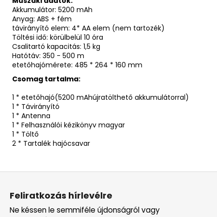
Műszaki adatok:
Akkumulátor: 5200 mAh
Anyag: ABS + fém
távirányító elem: 4* AA elem (nem tartozék)
Töltési idő: körülbelül 10 óra
Csalitartó kapacitás: 1,5 kg
Hatótáv: 350 - 500 m
etetőhajómérete: 485 * 264 * 160 mm
Csomag tartalma:
1 * etetőhajó(5200 mAhújratölthető akkumulátorral)
1 * Távirányító
1 * Antenna
1 * Felhasználói kézikönyv magyar
1 * Töltő
2 * Tartalék hajócsavar
L
á
Feliratkozás hírlevélre
b
Ne késsen le semmiféle újdonságról vagy
l