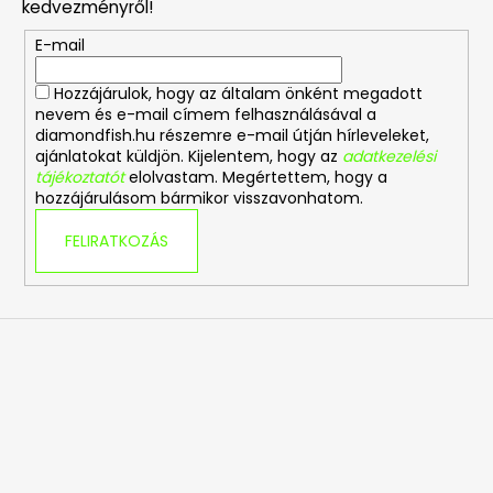
kedvezményről!
é
E-mail
c
Hozzájárulok, hogy az általam önként megadott
nevem és e-mail címem felhasználásával a
diamondfish.hu részemre e-mail útján hírleveleket,
ajánlatokat küldjön. Kijelentem, hogy az
adatkezelési
tájékoztatót
elolvastam. Megértettem, hogy a
hozzájárulásom bármikor visszavonhatom.
FELIRATKOZÁS