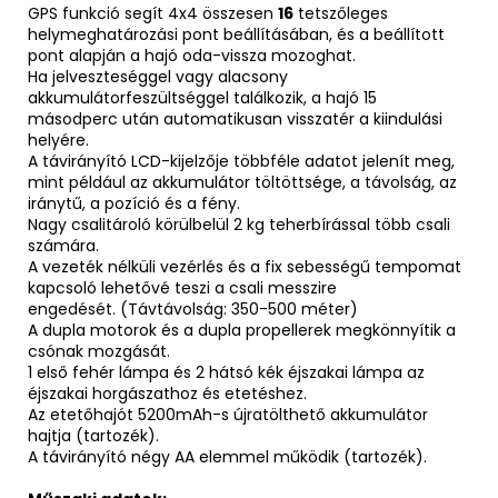
GPS funkció segít 4x4 összesen
16
tetszőleges
helymeghatározási pont beállításában, és a beállított
pont alapján a hajó oda-vissza mozoghat.
Ha jelveszteséggel vagy alacsony
akkumulátorfeszültséggel találkozik, a hajó 15
másodperc után automatikusan visszatér a kiindulási
helyére.
A távirányító LCD-kijelzője többféle adatot jelenít meg,
mint például az akkumulátor töltöttsége, a távolság, az
iránytű, a pozíció és a fény.
Nagy csalitároló körülbelül 2 kg teherbírással több csali
számára.
A vezeték nélküli vezérlés és a fix sebességű tempomat
kapcsoló lehetővé teszi a csali messzire
engedését.
(Távtávolság: 350-500 méter)
A dupla motorok és a dupla propellerek megkönnyítik a
csónak mozgását.
1 első fehér lámpa és 2 hátsó kék éjszakai lámpa az
éjszakai horgászathoz és etetéshez.
Az etetőhajót 5200mAh-s újratölthető akkumulátor
hajtja (tartozék).
A távirányító négy AA elemmel működik (tartozék).