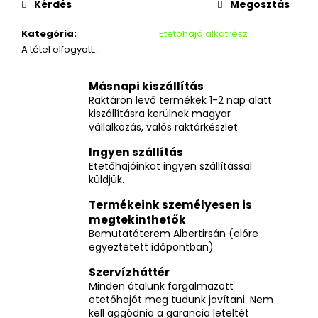
Kérdés
Megosztás
Kategória
:
Etetőhajó alkatrész
A tétel elfogyott…
Másnapi kiszállítás
Raktáron levő termékek 1-2 nap alatt
kiszállításra kerülnek magyar
vállalkozás, valós raktárkészlet
Ingyen szállítás
Etetőhajóinkat ingyen szállítással
küldjük.
Termékeink személyesen is
megtekinthetők
Bemutatóterem Albertirsán (előre
egyeztetett időpontban)
Szervízháttér
Minden átalunk forgalmazott
etetőhajót meg tudunk javítani. Nem
kell aggódnia a garancia leteltét