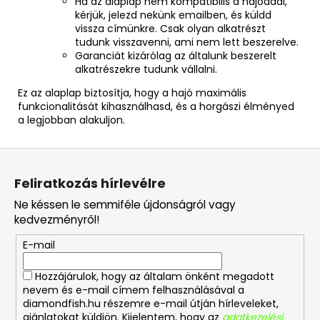
Ha az alaplap nem kompatibilis a hajóddal,
kérjük, jelezd nekünk emailben, és küldd
vissza címünkre. Csak olyan alkatrészt
tudunk visszavenni, ami nem lett beszerelve.
Garanciát kizárólag az általunk beszerelt
alkatrészekre tudunk vállalni.
Ez az alaplap biztosítja, hogy a hajó maximális
funkcionalitását kihasználhasd, és a horgászi élményed
a legjobban alakuljon.
L
á
Feliratkozás hírlevélre
b
Ne késsen le semmiféle újdonságról vagy
l
kedvezményről!
é
E-mail
c
Hozzájárulok, hogy az általam önként megadott
nevem és e-mail címem felhasználásával a
diamondfish.hu részemre e-mail útján hírleveleket,
ajánlatokat küldjön. Kijelentem, hogy az
adatkezelési