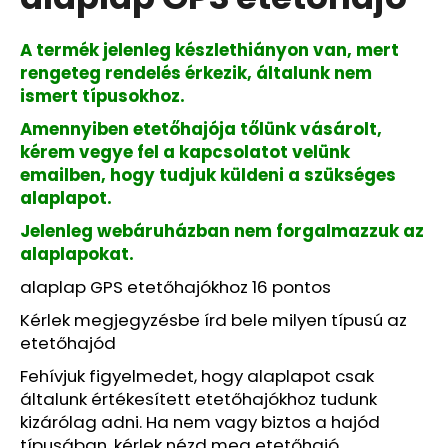
értékelése
5-
ből
A termék jelenleg készlethiányon van, mert
0,0
rengeteg rendelés érkezik, általunk nem
csillag.
ismert típusokhoz.
Amennyiben etetőhajója tőlünk vásárolt,
kérem vegye fel a kapcsolatot velünk
emailben, hogy tudjuk küldeni a szükséges
alaplapot.
Jelenleg webáruházban nem forgalmazzuk az
alaplapokat.
alaplap GPS etetőhajókhoz 16 pontos
Kérlek megjegyzésbe írd bele milyen típusú az
etetőhajód
Fehívjuk figyelmedet, hogy alaplapot csak
általunk értékesített etetőhajókhoz tudunk
kizárólag adni. Ha nem vagy biztos a hajód
típusában, kérlek nézd meg etetőhajó