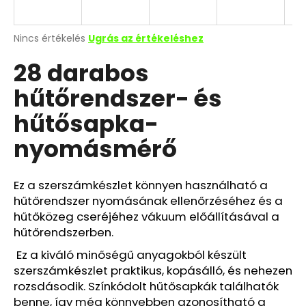
A
Nincs értékelés
Ugrás az értékeléshez
termék
28 darabos
átlagos
értékelése
hűtőrendszer- és
5-
ből
hűtősapka-
0,0
csillag.
nyomásmérő
Ez a szerszámkészlet könnyen használható a
hűtőrendszer nyomásának ellenőrzéséhez és a
hűtőközeg cseréjéhez vákuum előállításával a
hűtőrendszerben.
Ez a kiváló minőségű anyagokból készült
szerszámkészlet praktikus, kopásálló, és nehezen
rozsdásodik. Színkódolt hűtősapkák találhatók
benne, így még könnyebben azonosítható a