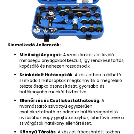
Kiemelkedő Jellemzők:
Minőségi Anyagok
: A szerszámkészlet kiváló
minőségű anyagokból készült, így rendkívül tartós,
kopásálló és nehezen rozsdásodik.
Színkódolt Hűtősapkák
: A készletben található
színkódolt hűtősapkák megkönnyítik a megfelelő
tesztelősapka azonosítását, gyorsabb és
hatékonyabb munkát biztosítva.
Ellenőrzés és Csatlakoztathatóság
: A
nyomástartó szivattyú egyszerűen
csatlakoztatható az adapter hűtőközegbetöltő
nyílásához vagy gyűjtőtartályhoz, lehetővé téve a
szivárgások hatékony ellenőrzését.
Könnyű Tárolás
: A készlet fröccsöntött tokban