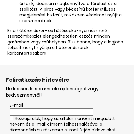
érkezik, ideálisan megkönnyítve a tárolást és a
szállítást. A piros vagy kék színű koffer stílusos
megjelenést biztosít, miközben védelmet nyújt a
szerszámoknak.
Ez a hűtőrendszer- és hűtősapka-nyomásmérő
szerszámkészlet elengedhetetlen eszköz minden
garázsban vagy műhelyben. Bízz benne, hogy a legjobb
teljesítményt nyújtja a hűtőrendszerek
karbantartásában!
L
á
Feliratkozás hírlevélre
b
Ne késsen le semmiféle újdonságról vagy
l
kedvezményről!
é
E-mail
c
Hozzájárulok, hogy az általam önként megadott
nevem és e-mail címem felhasználásával a
diamondfish.hu részemre e-mail útján hírleveleket,