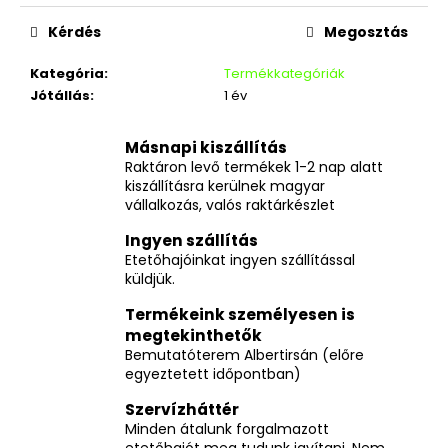
Kérdés
Megosztás
Kategória
:
Termékkategóriák
Jótállás
:
1 év
Másnapi kiszállítás
Raktáron levő termékek 1-2 nap alatt
kiszállításra kerülnek magyar
vállalkozás, valós raktárkészlet
Ingyen szállítás
Etetőhajóinkat ingyen szállítással
küldjük.
Termékeink személyesen is
megtekinthetők
Bemutatóterem Albertirsán (előre
egyeztetett időpontban)
Szervízháttér
Minden átalunk forgalmazott
etetőhajót meg tudunk javítani. Nem