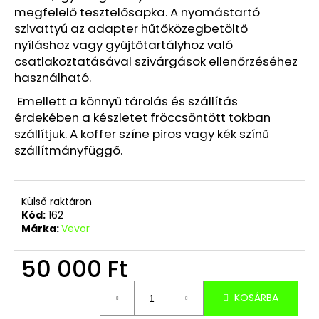
megfelelő tesztelősapka. A nyomástartó
szivattyú az adapter hűtőközegbetöltő
nyíláshoz vagy gyűjtőtartályhoz való
csatlakoztatásával szivárgások ellenőrzéséhez
használható.
Emellett a könnyű tárolás és szállítás
érdekében a készletet fröccsöntött tokban
szállítjuk. A koffer színe piros vagy kék színű
szállítmányfüggő.
Külső raktáron
Kód:
162
Márka:
Vevor
50 000 Ft
Egységár:
KOSÁRBA